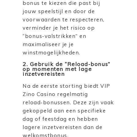
bonus te kiezen die past bij
jouw speelstijl en door de
voorwaarden te respecteren,
verminder je het risico op
“bonus‑valstrikken” en
maximaliseer je je
winstmogelijkheden.
2. Gebruik de “Reload‑bonus”
op momenten met lage
inzetvereisten
Na de eerste storting biedt VIP
Zino Casino regelmatig
reload‑bonussen. Deze zijn vaak
gekoppeld aan een specifieke
dag of feestdag en hebben
lagere inzetvereisten dan de
welkomstbonus.