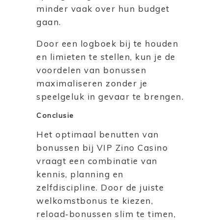
minder vaak over hun budget
gaan.
Door een logboek bij te houden
en limieten te stellen, kun je de
voordelen van bonussen
maximaliseren zonder je
speelgeluk in gevaar te brengen.
Conclusie
Het optimaal benutten van
bonussen bij VIP Zino Casino
vraagt een combinatie van
kennis, planning en
zelfdiscipline. Door de juiste
welkomstbonus te kiezen,
reload‑bonussen slim te timen,