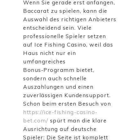
Wenn Sie gerade erst anfangen,
Baccarat zu spielen, kann die
Auswahl des richtigen Anbieters
entscheidend sein. Viele
professionelle Spieler setzen
auf Ice Fishing Casino, weil das
Haus nicht nur ein
umfangreiches
Bonus‑Programm bietet,
sondern auch schnelle
Auszahlungen und einen
zuverlässigen Kundensupport.
Schon beim ersten Besuch von
https://ice-fishing-casino-
bet.com/
spürt man die klare
Ausrichtung auf deutsche
Spieler: Die Seite ist komplett