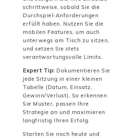
schrittweise, sobald Sie die
Durchspiel‑Anforderungen
erfüllt haben. Nutzen Sie die
mobilen Features, um auch
unterwegs am Tisch zu sitzen,
und setzen Sie stets
verantwortungsvolle Limits.
Expert Tip:
Dokumentieren Sie
jede Sitzung in einer kleinen
Tabelle (Datum, Einsatz,
Gewinn/Verlust). So erkennen
Sie Muster, passen Ihre
Strategie an und maximieren
langfristig Ihren Erfolg.
Starten Sie noch heute und