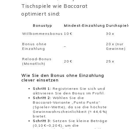
Tischspiele wie Baccarat
optimiert sind:
Bonustyp
Mindest‑Einzahlung
Durchspiel
Willkommensbonus
10 €
30 x
Bonus ohne
20 x (nur
–
Einzahlung
Gewinne)
Reload‑Bonus
20 €
25 x
(Monatlich)
Wie Sie den Bonus ohne Einzahlung
clever einsetzen
Schritt 1:
Registrieren Sie sich und
aktivieren Sie den Bonus im Profil.
Schritt 2:
Wählen Sie die
Baccarat‑Variante „Punto Punto“
(Spieler‑Wette), da sie die höchste
Gewinnwahrscheinlichkeit (≈ 44,6 %)
bietet.
Schritt 3:
Setzen Sie kleine Beträge
(0,10 €–0,20 €), um die