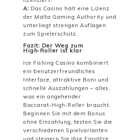
A:
Das Casino hält eine Lizenz
der Malta Gaming Authority und
unterliegt strengen Auflagen
zum Spielerschutz.
Fazit: Der Weg zum
High‑Roller ist klar
Ice Fishing Casino kombiniert
ein benutzerfreundliches
Interface, attraktive Boni und
schnelle Auszahlungen – alles,
was ein angehender
Baccarat‑High‑Roller braucht.
Beginnen Sie mit dem Bonus
ohne Einzahlung, testen Sie die
verschiedenen Spielvarianten
und steigern Sie Ihre Einsätze