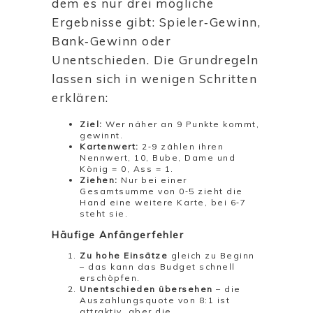
dem es nur drei mögliche
Ergebnisse gibt: Spieler‑Gewinn,
Bank‑Gewinn oder
Unentschieden. Die Grundregeln
lassen sich in wenigen Schritten
erklären:
Ziel:
Wer näher an 9 Punkte kommt,
gewinnt.
Kartenwert:
2‑9 zählen ihren
Nennwert, 10, Bube, Dame und
König = 0, Ass = 1.
Ziehen:
Nur bei einer
Gesamtsumme von 0‑5 zieht die
Hand eine weitere Karte, bei 6‑7
steht sie.
Häufige Anfängerfehler
Zu hohe Einsätze
gleich zu Beginn
– das kann das Budget schnell
erschöpfen.
Unentschieden übersehen
– die
Auszahlungsquote von 8:1 ist
attraktiv, aber die