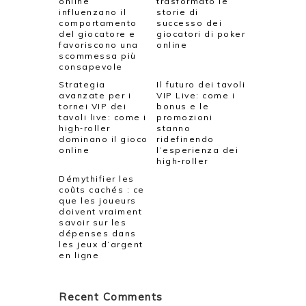
online
trasformato le
influenzano il
storie di
comportamento
successo dei
del giocatore e
giocatori di poker
favoriscono una
online
scommessa più
consapevole
Strategia
Il futuro dei tavoli
avanzate per i
VIP Live: come i
tornei VIP dei
bonus e le
tavoli live: come i
promozioni
high‑roller
stanno
dominano il gioco
ridefinendo
online
l’esperienza dei
high‑roller
Démythifier les
coûts cachés : ce
que les joueurs
doivent vraiment
savoir sur les
dépenses dans
les jeux d’argent
en ligne
Recent Comments