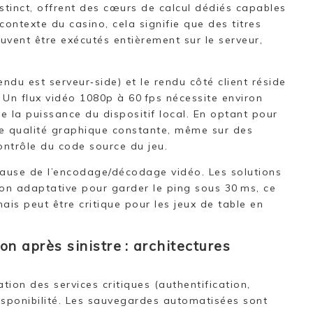
tinct, offrent des cœurs de calcul dédiés capables
ontexte du casino, cela signifie que des titres
vent être exécutés entièrement sur le serveur,
endu est serveur‑side) et le rendu côté client réside
Un flux vidéo 1080p à 60 fps nécessite environ
e la puissance du dispositif local. En optant pour
ne qualité graphique constante, même sur des
ntrôle du code source du jeu.
ause de l’encodage/décodage vidéo. Les solutions
on adaptative pour garder le ping sous 30 ms, ce
is peut être critique pour les jeux de table en
on après sinistre : architectures
ion des services critiques (authentification,
sponibilité. Les sauvegardes automatisées sont