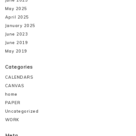
June 2025
May 2025
April 2025
January 2025
June 2023
June 2019
May 2019
Categories
CALENDARS
CANVAS
home
PAPER
Uncategorized
WORK
Meta