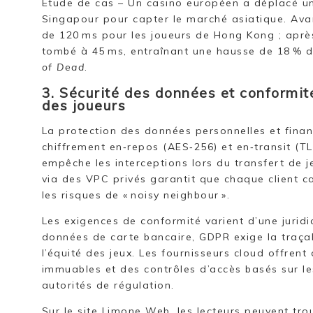
Étude de cas – Un casino européen a déplacé un
Singapour pour capter le marché asiatique. Ava
de 120 ms pour les joueurs de Hong Kong ; après
tombé à 45 ms, entraînant une hausse de 18 % d
of Dead
.
3. Sécurité des données et conformité
des joueurs
La protection des données personnelles et financ
chiffrement en‑repos (AES‑256) et en‑transit (TL
empêche les interceptions lors du transfert de 
via des VPC privés garantit que chaque client 
les risques de « noisy neighbour ».
Les exigences de conformité varient d’une juridi
données de carte bancaire, GDPR exige la traça
l’équité des jeux. Les fournisseurs cloud offren
immuables et des contrôles d’accès basés sur les
autorités de régulation.
Sur le site Limone Web, les lecteurs peuvent tro