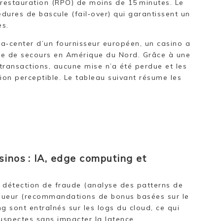
e restauration (RPO) de moins de 15 minutes. Le
édures de bascule (fail‑over) qui garantissent un
es.
a‑center d’un fournisseur européen, un casino a
site de secours en Amérique du Nord. Grâce à une
ransactions, aucune mise n’a été perdue et les
tion perceptible. Le tableau suivant résume les
sinos : IA, edge computing et
s la détection de fraude (analyse des patterns de
joueur (recommandations de bonus basées sur le
 sont entraînés sur les logs du cloud, ce qui
suspectes sans impacter la latence.