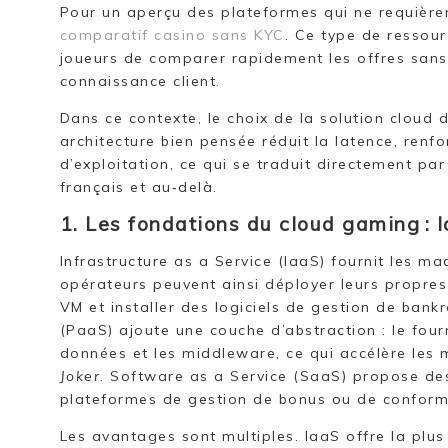
Pour un aperçu des plateformes qui ne requièrent
comparatif casino sans KYC
. Ce type de ressour
joueurs de comparer rapidement les offres sans 
connaissance client.
Dans ce contexte, le choix de la solution cloud 
architecture bien pensée réduit la latence, renfo
d’exploitation, ce qui se traduit directement pa
français et au‑delà.
1. Les fondations du cloud gaming : 
Infrastructure as a Service (IaaS) fournit les mac
opérateurs peuvent ainsi déployer leurs propres
VM et installer des logiciels de gestion de bank
(PaaS) ajoute une couche d’abstraction : le four
données et les middleware, ce qui accélère les
Joker
. Software as a Service (SaaS) propose de
plateformes de gestion de bonus ou de conformi
Les avantages sont multiples. IaaS offre la plus 