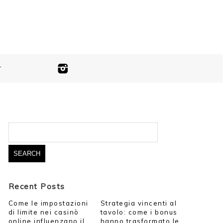
T
Search
for:
Recent Posts
Come le impostazioni
Strategia vincenti al
di limite nei casinò
tavolo: come i bonus
online influenzano il
hanno trasformato le