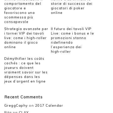
comportamento del
storie di successo dei
giocatore e
giocatori di poker
favoriscono una
online
scommessa più
consapevole
Strategia avanzate per
Il futuro dei tavoli VIP
i tornei VIP dei tavoli
Live: come i bonus e le
live: come i high‑roller
promozioni stanno
dominano il gioco
ridefinendo
online
l’esperienza dei
high‑roller
Démythifier les coûts
cachés : ce que les
joueurs doivent
vraiment savoir sur les
dépenses dans les
jeux d’argent en ligne
Recent Comments
GreggCaphy
on
2017 Calendar
Rita
on
CLAY