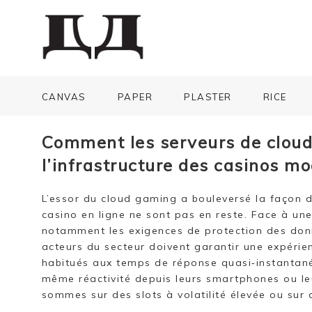
CANVAS
PAPER
PLASTER
RICE
Comment les serveurs de clou
l’infrastructure des casinos m
L’essor du cloud gaming a bouleversé la façon do
casino en ligne ne sont pas en reste. Face à une
notamment les exigences de protection des donn
acteurs du secteur doivent garantir une expérien
habitués aux temps de réponse quasi‑instantané
même réactivité depuis leurs smartphones ou leu
sommes sur des slots à volatilité élevée ou sur 