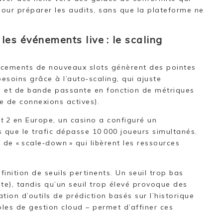
pour préparer les audits, sans que la plateforme ne
les événements live : le scaling
ancements de nouveaux slots génèrent des pointes
esoins grâce à l’auto‑scaling, qui ajuste
 et de bande passante en fonction de métriques
e de connexions actives).
t 2
en Europe, un casino a configuré un
 que le trafic dépasse 10 000 joueurs simultanés.
 de « scale‑down » qui libèrent les ressources
nition de seuils pertinents. Un seuil trop bas
te), tandis qu’un seuil trop élevé provoque des
ation d’outils de prédiction basés sur l’historique
les de gestion cloud – permet d’affiner ces