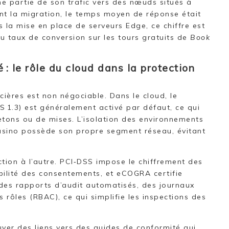
e partie de son trafic vers des nœuds situés à
nt la migration, le temps moyen de réponse était
 la mise en place de serveurs Edge, ce chiffre est
u taux de conversion sur les tours gratuits de
Book
 : le rôle du cloud dans la protection
ières est non négociable. Dans le cloud, le
S 1.3) est généralement activé par défaut, ce qui
jetons ou de mises. L’isolation des environnements
casino possède son propre segment réseau, évitant
ction à l’autre. PCI‑DSS impose le chiffrement des
bilité des consentements, et eCOGRA certifie
t des rapports d’audit automatisés, des journaux
 rôles (RBAC), ce qui simplifie les inspections des
uver des liens vers des guides de conformité qui