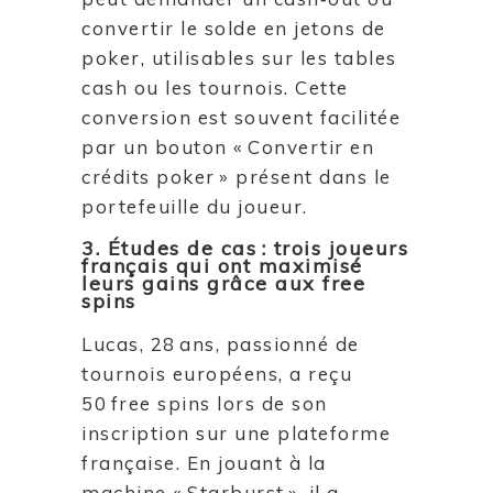
convertir le solde en jetons de
poker, utilisables sur les tables
cash ou les tournois. Cette
conversion est souvent facilitée
par un bouton « Convertir en
crédits poker » présent dans le
portefeuille du joueur.
3. Études de cas : trois joueurs
français qui ont maximisé
leurs gains grâce aux free
spins
Lucas, 28 ans, passionné de
tournois européens, a reçu
50 free spins lors de son
inscription sur une plateforme
française. En jouant à la
machine « Starburst », il a