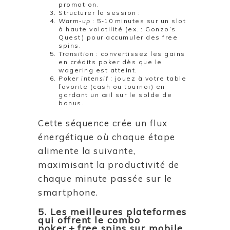
promotion.
Structurer la session :
Warm‑up
: 5‑10 minutes sur un slot
à haute volatilité (ex. : Gonzo’s
Quest) pour accumuler des free
spins.
Transition
: convertissez les gains
en crédits poker dès que le
wagering est atteint.
Poker intensif
: jouez à votre table
favorite (cash ou tournoi) en
gardant un œil sur le solde de
bonus.
Cette séquence crée un flux
énergétique où chaque étape
alimente la suivante,
maximisant la productivité de
chaque minute passée sur le
smartphone.
5. Les meilleures plateformes
qui offrent le combo
poker + free spins sur mobile