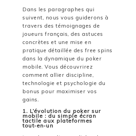
Dans les paragraphes qui
suivent, nous vous guiderons à
travers des témoignages de
joueurs français, des astuces
concrètes et une mise en
pratique détaillée des free spins
dans la dynamique du poker
mobile. Vous découvrirez
comment allier discipline,
technologie et psychologie du
bonus pour maximiser vos
gains.
1. L’évolution du poker sur
mobile : du simple écran
tactile aux plateformes
tout‑en‑un