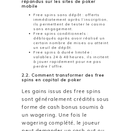
répandus sur les sites de poker
mobile
Free spins sans dépôt : offerts
immédiatement après l’inscription,
ils permettent de tester le casino
sans engagement.
Free spins conditionnels :
débloqués après avoir réalisé un
certain nombre de mises ou atteint
un seuil de dépôt.
Free spins à durée limitée :
valables 24 à 48 heures, ils incitent
à jouer rapidement pour ne pas
perdre l’offre.
2.2. Comment transformer des free
spins en capital de poker
Les gains issus des free spins
sont généralement crédités sous
forme de cash bonus soumis à
un wagering. Une fois le
wagering complété, le joueur
peut demander un cash‑out ou