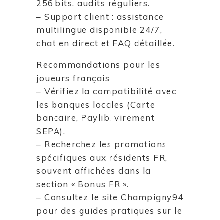
256 bits, audits réguliers.
– Support client : assistance
multilingue disponible 24/7,
chat en direct et FAQ détaillée.
Recommandations pour les
joueurs français
– Vérifiez la compatibilité avec
les banques locales (Carte
bancaire, Paylib, virement
SEPA).
– Recherchez les promotions
spécifiques aux résidents FR,
souvent affichées dans la
section « Bonus FR ».
– Consultez le site Champigny94
pour des guides pratiques sur le