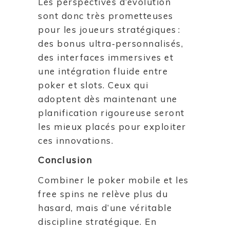
Les perspectives d’évolution
sont donc très prometteuses
pour les joueurs stratégiques :
des bonus ultra‑personnalisés,
des interfaces immersives et
une intégration fluide entre
poker et slots. Ceux qui
adoptent dès maintenant une
planification rigoureuse seront
les mieux placés pour exploiter
ces innovations.
Conclusion
Combiner le poker mobile et les
free spins ne relève plus du
hasard, mais d’une véritable
discipline stratégique. En