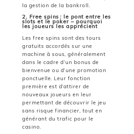
la gestion de la bankroll.
2. Free spins : le pont entre les
slots et le poker – pourquoi
les joueurs les apprécient
Les free spins sont des tours
gratuits accordés sur une
machine à sous, généralement
dans le cadre d’un bonus de
bienvenue ou d’une promotion
ponctuelle. Leur fonction
première est d’attirer de
nouveaux joueurs en leur
permettant de découvrir le jeu
sans risque financier, tout en
générant du trafic pour le
casino.