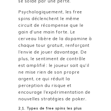
se solde par une perte.
Psychologiquement, les free
spins déclenchent le même
circuit de récompense que le
gain d’une main forte. Le
cerveau libère de la dopamine à
chaque tour gratuit, renforçant
l’envie de jouer davantage. De
plus, le sentiment de contrôle
est amplifié : le joueur sait qu’il
ne mise rien de son propre
argent, ce qui réduit la
perception du risque et
encourage l’expérimentation de
nouvelles stratégies de poker.
2.1. Types de free spins les plus