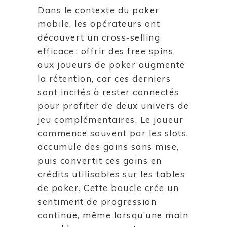
Dans le contexte du poker
mobile, les opérateurs ont
découvert un cross‑selling
efficace : offrir des free spins
aux joueurs de poker augmente
la rétention, car ces derniers
sont incités à rester connectés
pour profiter de deux univers de
jeu complémentaires. Le joueur
commence souvent par les slots,
accumule des gains sans mise,
puis convertit ces gains en
crédits utilisables sur les tables
de poker. Cette boucle crée un
sentiment de progression
continue, même lorsqu’une main