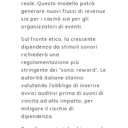
reale. Questo modello potrà
generare nuovi flussi di revenue
sia per i casinò sia per gli
organizzatori di eventi.
Sul fronte etico, la crescente
dipendenza da stimoli sonori
richiederà una
regolamentazione più
stringente dei “sonic reward”. Le
autorità italiane stanno
valutando l’obbligo di inserire
avvisi auditivi prima di suoni di
vincita ad alto impatto, per
mitigare il rischio di
dipendenza.