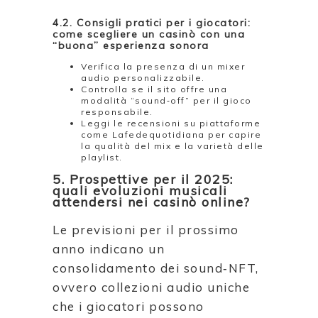
4.2. Consigli pratici per i giocatori:
come scegliere un casinò con una
“buona” esperienza sonora
Verifica la presenza di un mixer
audio personalizzabile.
Controlla se il sito offre una
modalità “sound‑off” per il gioco
responsabile.
Leggi le recensioni su piattaforme
come Lafedequotidiana per capire
la qualità del mix e la varietà delle
playlist.
5. Prospettive per il 2025:
quali evoluzioni musicali
attendersi nei casinò online?
Le previsioni per il prossimo
anno indicano un
consolidamento dei sound‑NFT,
ovvero collezioni audio uniche
che i giocatori possono