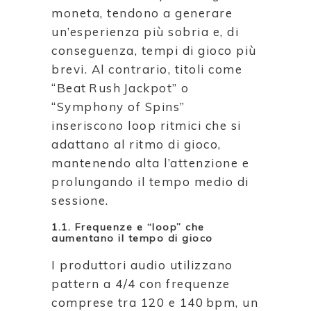
moneta, tendono a generare
un’esperienza più sobria e, di
conseguenza, tempi di gioco più
brevi. Al contrario, titoli come
“Beat Rush Jackpot” o
“Symphony of Spins”
inseriscono loop ritmici che si
adattano al ritmo di gioco,
mantenendo alta l’attenzione e
prolungando il tempo medio di
sessione.
1.1. Frequenze e “loop” che
aumentano il tempo di gioco
I produttori audio utilizzano
pattern a 4/4 con frequenze
comprese tra 120 e 140 bpm, un