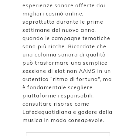
esperienze sonore offerte dai
migliori casinò online,
soprattutto durante le prime
settimane del nuovo anno,
quando le campagne tematiche
sono più ricche. Ricordate che
una colonna sonora di qualità
può trasformare una semplice
sessione di slot non AAMS in un
autentico “ritmo di fortuna”, ma
è fondamentale scegliere
piattaforme responsabili,
consultare risorse come
Lafedequotidiana e godere della
musica in modo consapevole.
Search