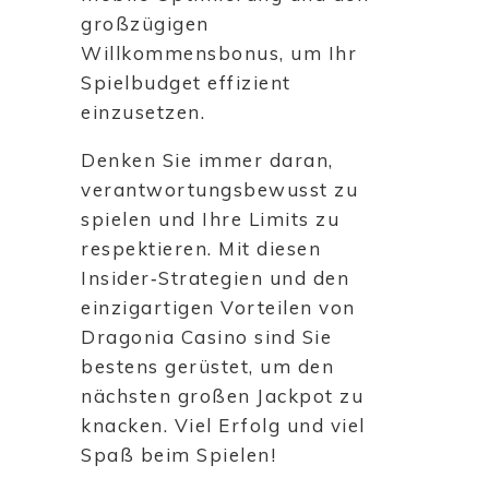
großzügigen
Willkommensbonus, um Ihr
Spielbudget effizient
einzusetzen.
Denken Sie immer daran,
verantwortungsbewusst zu
spielen und Ihre Limits zu
respektieren. Mit diesen
Insider‑Strategien und den
einzigartigen Vorteilen von
Dragonia Casino sind Sie
bestens gerüstet, um den
nächsten großen Jackpot zu
knacken. Viel Erfolg und viel
Spaß beim Spielen!