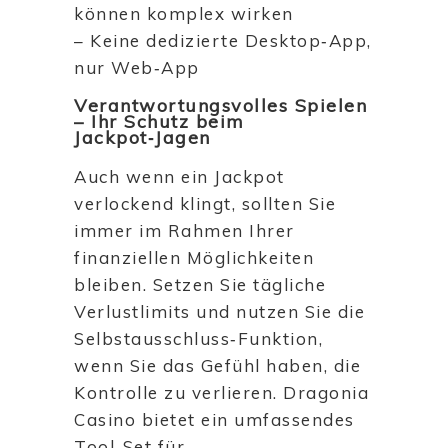
können komplex wirken
– Keine dedizierte Desktop‑App,
nur Web‑App
Verantwortungsvolles Spielen
– Ihr Schutz beim
Jackpot‑Jagen
Auch wenn ein Jackpot
verlockend klingt, sollten Sie
immer im Rahmen Ihrer
finanziellen Möglichkeiten
bleiben. Setzen Sie tägliche
Verlustlimits und nutzen Sie die
Selbstausschluss‑Funktion,
wenn Sie das Gefühl haben, die
Kontrolle zu verlieren. Dragonia
Casino bietet ein umfassendes
Tool‑Set für