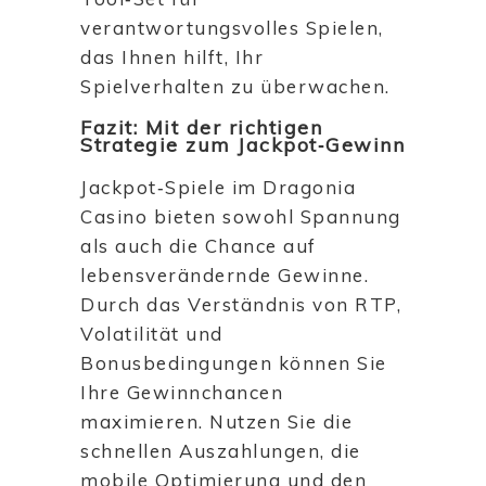
verantwortungsvolles Spielen,
das Ihnen hilft, Ihr
Spielverhalten zu überwachen.
Fazit: Mit der richtigen
Strategie zum Jackpot‑Gewinn
Jackpot‑Spiele im Dragonia
Casino bieten sowohl Spannung
als auch die Chance auf
lebensverändernde Gewinne.
Durch das Verständnis von RTP,
Volatilität und
Bonusbedingungen können Sie
Ihre Gewinnchancen
maximieren. Nutzen Sie die
schnellen Auszahlungen, die
mobile Optimierung und den