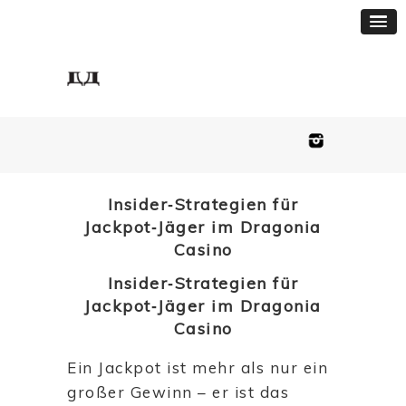
Insider‑Strategien für
Jackpot‑Jäger im Dragonia
Casino
Insider‑Strategien für
Jackpot‑Jäger im Dragonia
Casino
Ein Jackpot ist mehr als nur ein
großer Gewinn – er ist das