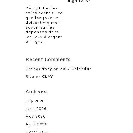
high‑roller
Démythifier les
coûts cachés : ce
que les joueurs
doivent vraiment
savoir sur les
dépenses dans
les jeux d’argent
en ligne
Recent Comments
GreggCaphy
on
2017 Calendar
Rita
on
CLAY
Archives
July 2026
June 2026
May 2026
April 2026
March 2026