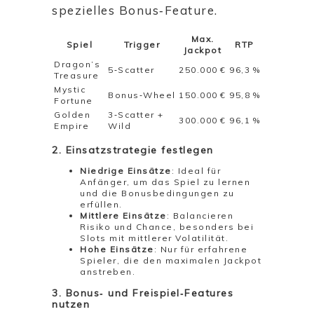
spezielles Bonus‑Feature.
Max.
Spiel
Trigger
RTP
Jackpot
Dragon’s
5‑Scatter
250.000 €
96,3 %
Treasure
Mystic
Bonus‑Wheel
150.000 €
95,8 %
Fortune
Golden
3‑Scatter +
300.000 €
96,1 %
Empire
Wild
2. Einsatzstrategie festlegen
Niedrige Einsätze
: Ideal für
Anfänger, um das Spiel zu lernen
und die Bonusbedingungen zu
erfüllen.
Mittlere Einsätze
: Balancieren
Risiko und Chance, besonders bei
Slots mit mittlerer Volatilität.
Hohe Einsätze
: Nur für erfahrene
Spieler, die den maximalen Jackpot
anstreben.
3. Bonus‑ und Freispiel‑Features
nutzen