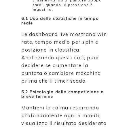
timer evitando di puntare troppo
tardi, quando la pressione è
massima.
6.1 Uso delle statistiche in tempo
reale
Le dashboard live mostrano win
rate, tempo medio per spin e
posizione in classifica.
Analizzando questi dati, puoi
decidere se aumentare la
puntata o cambiare macchina
prima che il timer scada.
6.2 Psicologia della competizione a
breve termine
Mantieni la calma respirando
profondamente ogni 5 minuti;
visualizza il risultato desiderato