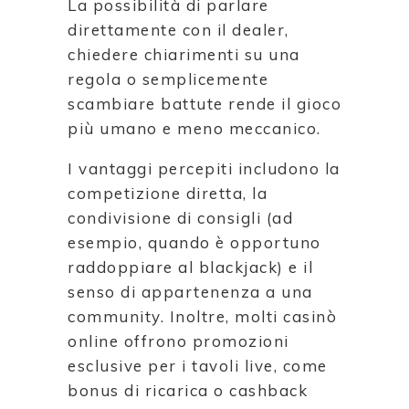
La possibilità di parlare
direttamente con il dealer,
chiedere chiarimenti su una
regola o semplicemente
scambiare battute rende il gioco
più umano e meno meccanico.
I vantaggi percepiti includono la
competizione diretta, la
condivisione di consigli (ad
esempio, quando è opportuno
raddoppiare al blackjack) e il
senso di appartenenza a una
community. Inoltre, molti casinò
online offrono promozioni
esclusive per i tavoli live, come
bonus di ricarica o cashback