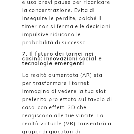
e usa brevi pause per ricaricare
la concentrazione. Evita di
inseguire le perdite, poiché il
timer non si ferma e le decisioni
impulsive riducono le
probabilità di successo.
7. Il futuro dei tornei nei
casinò: innovazioni social e
tecnologie emergenti
La realtà aumentata (AR) sta
per trasformare i tornei:
immagina di vedere la tua slot
preferita proiettata sul tavolo di
casa, con effetti 3D che
reagiscono alle tue vincite. La
realtà virtuale (VR) consentirà a
gruppi di giocatori di