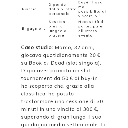
Buy‑in fisso,
Dipende
ma
Rischio
dalla puntata
possibilità di
personale
vincere più
Sessioni
Necessità di
brevi o
partecipare
Engagment
lunghe a
all’intero
piacere
evento
Caso studio
: Marco, 32 anni,
giocava quotidianamente 20 €
su
Book of Dead
(slot singola).
Dopo aver provato un slot
tournament da 50 € di buy‑in,
ha scoperto che, grazie alla
classifica, ha potuto
trasformare una sessione di 30
minuti in una vincita di 300 €,
superando di gran lunga il suo
guadagno medio settimanale. La