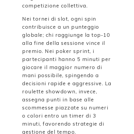
competizione collettiva.
Nei tornei di slot, ogni spin
contribuisce a un punteggio
globale; chi raggiunge la top‑10
alla fine della sessione vince il
premio. Nei poker sprint, i
partecipanti hanno 5 minuti per
giocare il maggior numero di
mani possibile, spingendo a
decisioni rapide e aggressive. La
roulette showdown, invece,
assegna punti in base alle
scommesse piazzate su numeri
o colori entro un timer di 3
minuti, favorendo strategie di
gestione del tempo.