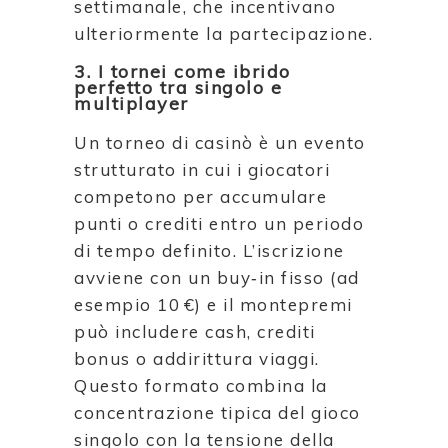
settimanale, che incentivano
ulteriormente la partecipazione.
3. I tornei come ibrido
perfetto tra singolo e
multiplayer
Un torneo di casinò è un evento
strutturato in cui i giocatori
competono per accumulare
punti o crediti entro un periodo
di tempo definito. L’iscrizione
avviene con un buy‑in fisso (ad
esempio 10 €) e il montepremi
può includere cash, crediti
bonus o addirittura viaggi.
Questo formato combina la
concentrazione tipica del gioco
singolo con la tensione della