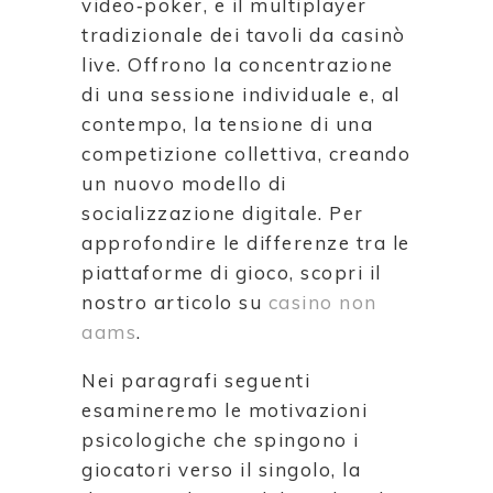
video‑poker, e il multiplayer
tradizionale dei tavoli da casinò
live. Offrono la concentrazione
di una sessione individuale e, al
contempo, la tensione di una
competizione collettiva, creando
un nuovo modello di
socializzazione digitale. Per
approfondire le differenze tra le
piattaforme di gioco, scopri il
nostro articolo su
casino non
aams
.
Nei paragrafi seguenti
esamineremo le motivazioni
psicologiche che spingono i
giocatori verso il singolo, la