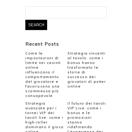
Search
for:
Recent Posts
Come le
Strategia vincenti
impostazioni di
al tavolo: come i
limite nei casinò
bonus hanno
online
trasformato le
influenzano il
storie di
comportamento
successo dei
del giocatore e
giocatori di poker
favoriscono una
online
scommessa più
consapevole
Strategia
Il futuro dei tavoli
avanzate per i
VIP Live: come i
tornei VIP dei
bonus e le
tavoli live: come i
promozioni
high‑roller
stanno
dominano il gioco
ridefinendo
online
l’esperienza dei