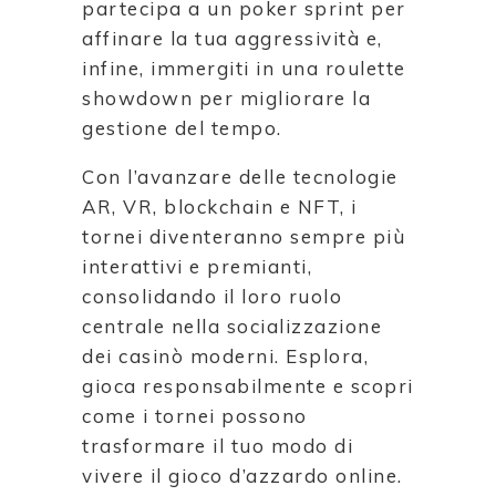
partecipa a un poker sprint per
affinare la tua aggressività e,
infine, immergiti in una roulette
showdown per migliorare la
gestione del tempo.
Con l’avanzare delle tecnologie
AR, VR, blockchain e NFT, i
tornei diventeranno sempre più
interattivi e premianti,
consolidando il loro ruolo
centrale nella socializzazione
dei casinò moderni. Esplora,
gioca responsabilmente e scopri
come i tornei possono
trasformare il tuo modo di
vivere il gioco d’azzardo online.