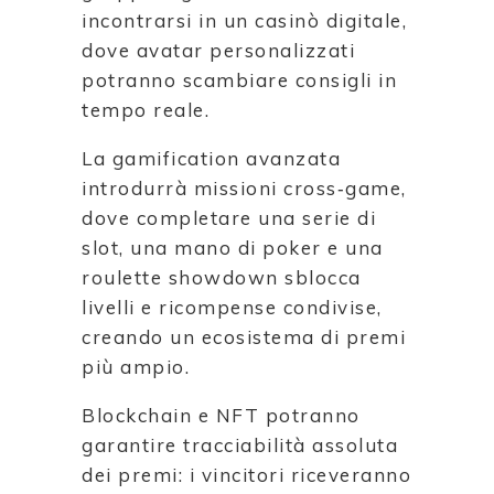
incontrarsi in un casinò digitale,
dove avatar personalizzati
potranno scambiare consigli in
tempo reale.
La gamification avanzata
introdurrà missioni cross‑game,
dove completare una serie di
slot, una mano di poker e una
roulette showdown sblocca
livelli e ricompense condivise,
creando un ecosistema di premi
più ampio.
Blockchain e NFT potranno
garantire tracciabilità assoluta
dei premi: i vincitori riceveranno