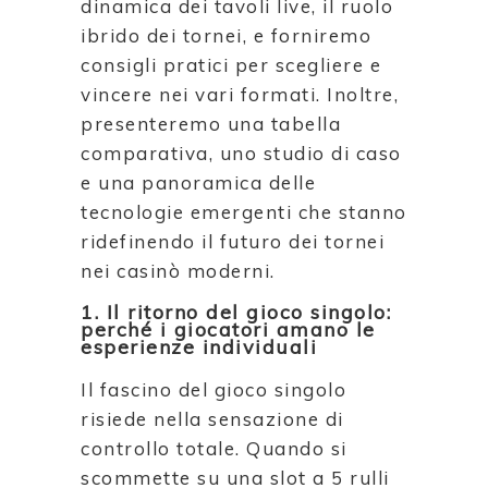
dinamica dei tavoli live, il ruolo
ibrido dei tornei, e forniremo
consigli pratici per scegliere e
vincere nei vari formati. Inoltre,
presenteremo una tabella
comparativa, uno studio di caso
e una panoramica delle
tecnologie emergenti che stanno
ridefinendo il futuro dei tornei
nei casinò moderni.
1. Il ritorno del gioco singolo:
perché i giocatori amano le
esperienze individuali
Il fascino del gioco singolo
risiede nella sensazione di
controllo totale. Quando si
scommette su una slot a 5 rulli