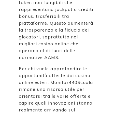
token non fungibili che
rappresentano jackpot o crediti
bonus, trasferibili tra
piattaforme. Questo aumenterà
la trasparenza e la fiducia dei
giocatori, soprattutto nei
migliori casino online che
operano al di fuori delle
normative AAMS.
Per chi vuole approfondire le
opportunità offerte dai casino
online esteri, Monitor440Scuola
rimane una risorsa utile per
orientarsi tra le varie offerte e
capire quali innovazioni stanno
realmente arrivando sul