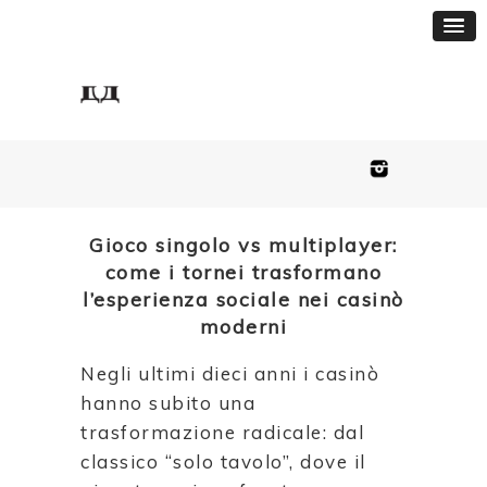
Gioco singolo vs multiplayer:
come i tornei trasformano
l’esperienza sociale nei casinò
moderni
Negli ultimi dieci anni i casinò
hanno subito una
trasformazione radicale: dal
classico “solo tavolo”, dove il