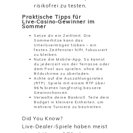
risikofrei zu testen.
Praktische Tipps für
Live‑Casino‑Gewinner im
Sommer
Setze dir ein Zeitlimit. Die
Sommerhitze kann das
Urteilsvermögen trüben – ein
festes Zeitfenster hilft, fokussiert
zu bleiben.
Nutze die Mobile‑App. So kannst
du jederzeit von der Terrasse oder
dem Pool aus spielen, ohne die
Bildschirme zu überladen.
Achte auf die Auszahlungsraten
(RTP). Spiele mit einem RTP über
96 % bieten langfristig bessere
Gewinnchancen.
Verwalte deine Bankroll. Teile dein
Budget in kleinere Einheiten, um
mehrere Turniere zu bestreiten.
Did You Know?
Live‑Dealer‑Spiele haben meist