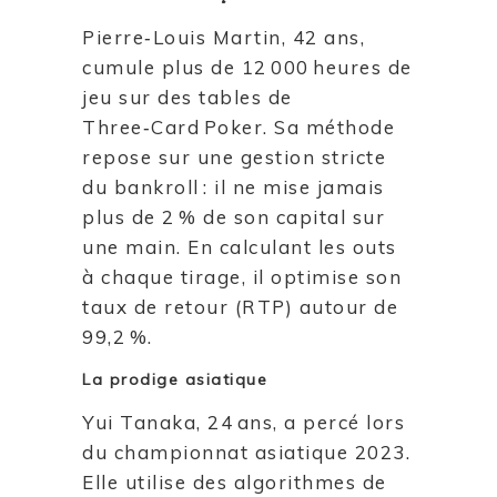
Pierre‑Louis Martin, 42 ans,
cumule plus de 12 000 heures de
jeu sur des tables de
Three‑Card Poker. Sa méthode
repose sur une gestion stricte
du bankroll : il ne mise jamais
plus de 2 % de son capital sur
une main. En calculant les outs
à chaque tirage, il optimise son
taux de retour (RTP) autour de
99,2 %.
La prodige asiatique
Yui Tanaka, 24 ans, a percé lors
du championnat asiatique 2023.
Elle utilise des algorithmes de