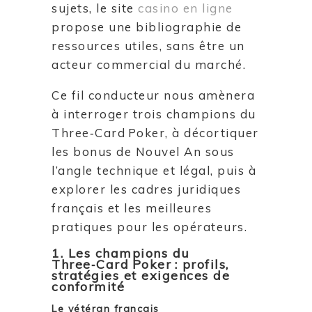
sujets, le site
casino en ligne
propose une bibliographie de
ressources utiles, sans être un
acteur commercial du marché.
Ce fil conducteur nous amènera
à interroger trois champions du
Three‑Card Poker, à décortiquer
les bonus de Nouvel An sous
l’angle technique et légal, puis à
explorer les cadres juridiques
français et les meilleures
pratiques pour les opérateurs.
1. Les champions du
Three‑Card Poker : profils,
stratégies et exigences de
conformité
Le vétéran français