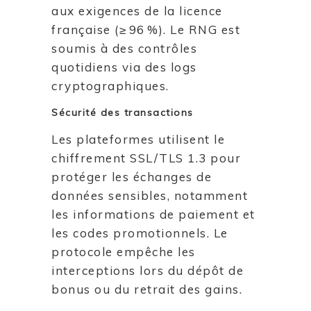
aux exigences de la licence
française (≥ 96 %). Le RNG est
soumis à des contrôles
quotidiens via des logs
cryptographiques.
Sécurité des transactions
Les plateformes utilisent le
chiffrement SSL/TLS 1.3 pour
protéger les échanges de
données sensibles, notamment
les informations de paiement et
les codes promotionnels. Le
protocole empêche les
interceptions lors du dépôt de
bonus ou du retrait des gains.