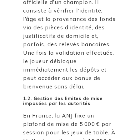
officielle d’un champion. Il
consiste à vérifier l’identité,
l’âge et la provenance des fonds
via des pièces d’identité, des
justificatifs de domicile et,
parfois, des relevés bancaires.
Une fois la validation effectuée,
le joueur débloque
immédiatement les dépôts et
peut accéder aux bonus de
bienvenue sans délai.
1.2. Gestion des limites de mise
imposées par les autorités
En France, la ANJ fixe un
plafond de mise de 5 000 € par
session pour les jeux de table. À