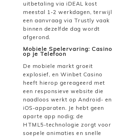
uitbetaling via iDEAL kost
meestal 1‑2 werkdagen, terwijl
een aanvraag via Trustly vaak
binnen dezelfde dag wordt
afgerond.
Mobiele Spelervaring: Casino
op je Telefoon
De mobiele markt groeit
explosief, en Winbet Casino
heeft hierop gereageerd met
een responsieve website die
naadloos werkt op Android‑ en
iOS‑apparaten. Je hebt geen
aparte app nodig; de
HTML5‑technologie zorgt voor
soepele animaties en snelle