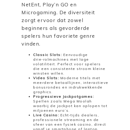
NetEnt, Play’n GO en
Microgaming. De diversiteit
zorgt ervoor dat zowel
beginners als gevorderde
spelers hun favoriete genre
vinden.
Classic Slots:
Eenvoudige
drie‑rolmachines met lage
volatiliteit. Perfect voor spelers
die een consistente stroom kleine
winsten willen.
Video Slots:
Moderne titels met
meerdere betaallijnen, interactieve
bonusrondes en indrukwekkende
graphics.
Progressieve Jackpotgames:
Spellen zoals Mega Moolah
waarbij de jackpot kan oplopen tot
miljoenen euro’s.
Live Casino:
Echt‑tijds dealers,
professionele streaming en de
sfeer van een fysiek casino, direct
vanaf je smartphone of laptop.