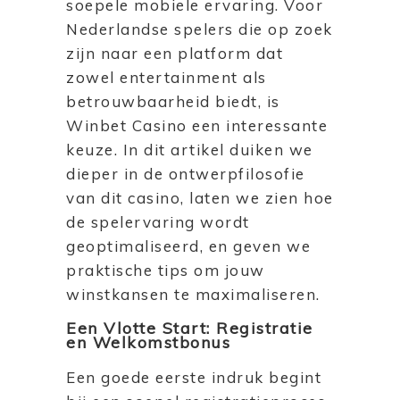
soepele mobiele ervaring. Voor
Nederlandse spelers die op zoek
zijn naar een platform dat
zowel entertainment als
betrouwbaarheid biedt, is
Winbet Casino een interessante
keuze. In dit artikel duiken we
dieper in de ontwerpfilosofie
van dit casino, laten we zien hoe
de spelervaring wordt
geoptimaliseerd, en geven we
praktische tips om jouw
winstkansen te maximaliseren.
Een Vlotte Start: Registratie
en Welkomstbonus
Een goede eerste indruk begint