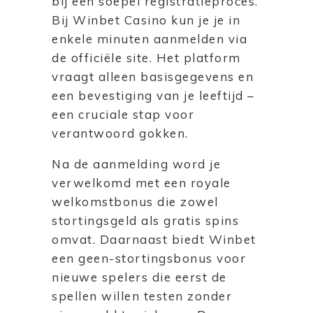
bij een soepel registratieproces.
Bij Winbet Casino kun je je in
enkele minuten aanmelden via
de officiële site. Het platform
vraagt alleen basisgegevens en
een bevestiging van je leeftijd –
een cruciale stap voor
verantwoord gokken.
Na de aanmelding word je
verwelkomd met een royale
welkomstbonus die zowel
stortingsgeld als gratis spins
omvat. Daarnaast biedt Winbet
een geen-stortingsbonus voor
nieuwe spelers die eerst de
spellen willen testen zonder