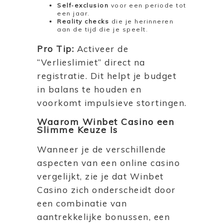
Self‑exclusion
voor een periode tot
een jaar.
Reality checks
die je herinneren
aan de tijd die je speelt.
Pro Tip:
Activeer de
“Verlieslimiet” direct na
registratie. Dit helpt je budget
in balans te houden en
voorkomt impulsieve stortingen.
Waarom Winbet Casino een
Slimme Keuze Is
Wanneer je de verschillende
aspecten van een online casino
vergelijkt, zie je dat Winbet
Casino zich onderscheidt door
een combinatie van
aantrekkelijke bonussen, een