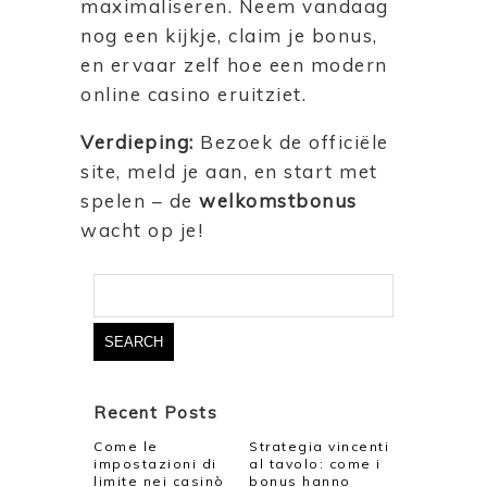
maximaliseren. Neem vandaag
nog een kijkje, claim je bonus,
en ervaar zelf hoe een modern
online casino eruitziet.
Verdieping:
Bezoek de officiële
site, meld je aan, en start met
spelen – de
welkomstbonus
wacht op je!
Search
for:
Recent Posts
Come le
Strategia vincenti
impostazioni di
al tavolo: come i
limite nei casinò
bonus hanno