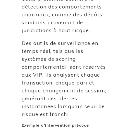
détection des comportements
anormaux, comme des dépôts
soudains provenant de
juridictions à haut risque.
Des outils de surveillance en
temps réel, tels que les
systèmes de scoring
comportemental, sont réservés
aux VIP. Ils analysent chaque
transaction, chaque pari et
chaque changement de session,
générant des alertes
instantanées lorsqu’un seuil de
risque est franchi.
Exemple d’intervention précoce