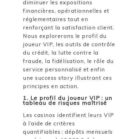
diminuer les expositions
financières, opérationnelles et
réglementaires tout en
renforçant la satisfaction client.
Nous explorerons le profil du
joueur VIP, les outils de contrôle
du crédit, la lutte contre la
fraude, la fidélisation, le rôle du
service personnalisé et enfin
une success story illustrant ces
principes en action.
1. Le profil du joueur VIP : un
tableau de risques maîtrisé
Les casinos identifient leurs VIP
à l’aide de critères
quantifiables : dépôts mensuels