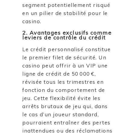
segment potentiellement risqué
en un pilier de stabilité pour le
casino.
2. Avantages exclusifs comme
leviers de contrôle du crédit
Le crédit personnalisé constitue
le premier filet de sécurité. Un
casino peut offrir à un VIP une
ligne de crédit de 50 000 €,
révisée tous les trimestres en
fonction du comportement de
jeu. Cette flexibilité évite les
arrêts brutaux de jeu qui, dans
le cas d’un joueur standard,
pourraient entraîner des pertes
inattendues ou des réclamations