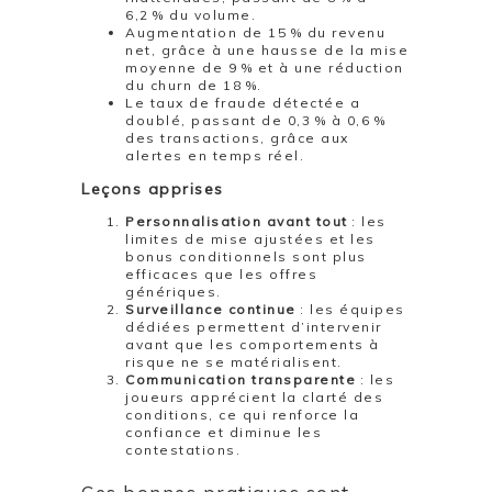
6,2 % du volume.
Augmentation de 15 % du revenu
net, grâce à une hausse de la mise
moyenne de 9 % et à une réduction
du churn de 18 %.
Le taux de fraude détectée a
doublé, passant de 0,3 % à 0,6 %
des transactions, grâce aux
alertes en temps réel.
Leçons apprises
Personnalisation avant tout
: les
limites de mise ajustées et les
bonus conditionnels sont plus
efficaces que les offres
génériques.
Surveillance continue
: les équipes
dédiées permettent d’intervenir
avant que les comportements à
risque ne se matérialisent.
Communication transparente
: les
joueurs apprécient la clarté des
conditions, ce qui renforce la
confiance et diminue les
contestations.