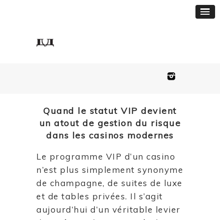
Quand le statut VIP devient
un atout de gestion du risque
dans les casinos modernes
Le programme VIP d’un casino
n’est plus simplement synonyme
de champagne, de suites de luxe
et de tables privées. Il s’agit
aujourd’hui d’un véritable levier