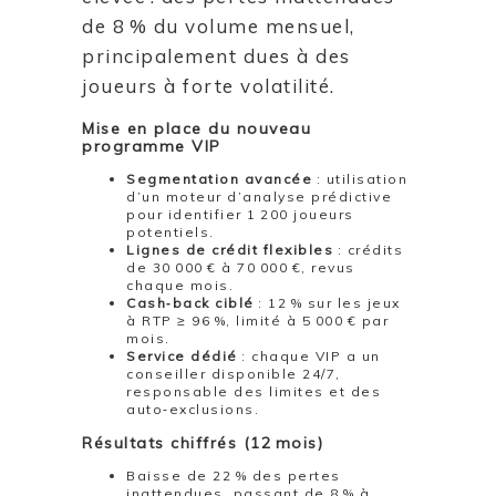
de 8 % du volume mensuel,
principalement dues à des
joueurs à forte volatilité.
Mise en place du nouveau
programme VIP
Segmentation avancée
: utilisation
d’un moteur d’analyse prédictive
pour identifier 1 200 joueurs
potentiels.
Lignes de crédit flexibles
: crédits
de 30 000 € à 70 000 €, revus
chaque mois.
Cash‑back ciblé
: 12 % sur les jeux
à RTP ≥ 96 %, limité à 5 000 € par
mois.
Service dédié
: chaque VIP a un
conseiller disponible 24/7,
responsable des limites et des
auto‑exclusions.
Résultats chiffrés (12 mois)
Baisse de 22 % des pertes
inattendues, passant de 8 % à