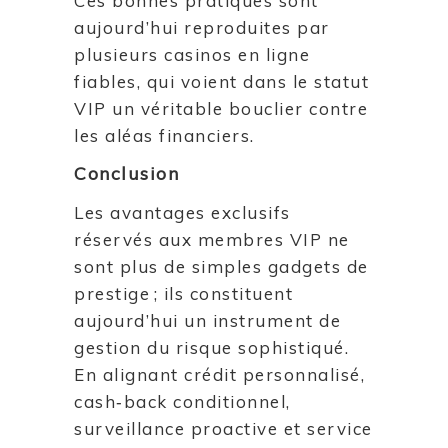
Ces bonnes pratiques sont
aujourd’hui reproduites par
plusieurs casinos en ligne
fiables, qui voient dans le statut
VIP un véritable bouclier contre
les aléas financiers.
Conclusion
Les avantages exclusifs
réservés aux membres VIP ne
sont plus de simples gadgets de
prestige ; ils constituent
aujourd’hui un instrument de
gestion du risque sophistiqué.
En alignant crédit personnalisé,
cash‑back conditionnel,
surveillance proactive et service