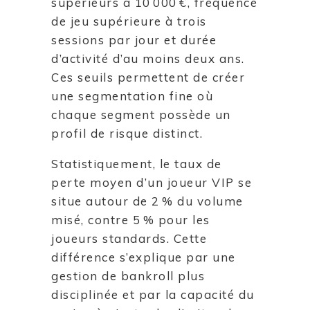
supérieurs à 10 000 €, fréquence
de jeu supérieure à trois
sessions par jour et durée
d’activité d’au moins deux ans.
Ces seuils permettent de créer
une segmentation fine où
chaque segment possède un
profil de risque distinct.
Statistiquement, le taux de
perte moyen d’un joueur VIP se
situe autour de 2 % du volume
misé, contre 5 % pour les
joueurs standards. Cette
différence s’explique par une
gestion de bankroll plus
disciplinée et par la capacité du