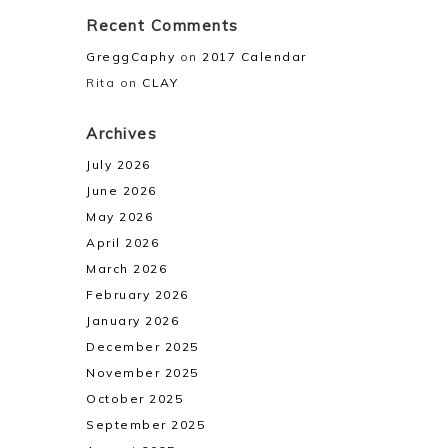
Recent Comments
GreggCaphy
on
2017 Calendar
Rita
on
CLAY
Archives
July 2026
June 2026
May 2026
April 2026
March 2026
February 2026
January 2026
December 2025
November 2025
October 2025
September 2025