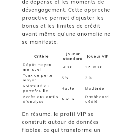
de dépense et les moments de
désengagement. Cette approche
proactive permet d’ajuster les
bonus et les limites de crédit
avant même qu’une anomalie ne
se manifeste.
Joueur
Critère
Joueur VIP
standard
Dépôt moyen
500 €
12 000 €
mensuel
Taux de perte
5 %
2 %
moyen
Volatilité du
Haute
Modérée
portefeuille
Accès aux outils
Dashboard
Aucun
d’analyse
dédié
En résumé, le profil VIP se
construit autour de données
fiables, ce qui transforme un