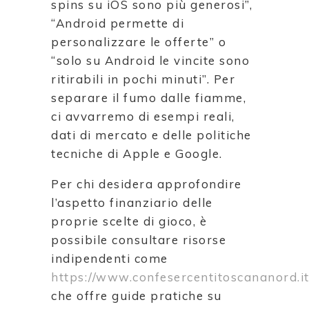
spins su iOS sono più generosi”,
“Android permette di
personalizzare le offerte” o
“solo su Android le vincite sono
ritirabili in pochi minuti”. Per
separare il fumo dalle fiamme,
ci avvarremo di esempi reali,
dati di mercato e delle politiche
tecniche di Apple e Google.
Per chi desidera approfondire
l’aspetto finanziario delle
proprie scelte di gioco, è
possibile consultare risorse
indipendenti come
https://www.confesercentitoscananord.it
che offre guide pratiche su