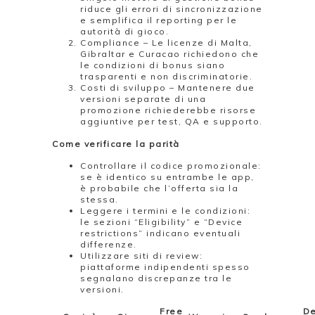
riduce gli errori di sincronizzazione
e semplifica il reporting per le
autorità di gioco.
Compliance – Le licenze di Malta,
Gibraltar e Curacao richiedono che
le condizioni di bonus siano
trasparenti e non discriminatorie.
Costi di sviluppo – Mantenere due
versioni separate di una
promozione richiederebbe risorse
aggiuntive per test, QA e supporto.
Come verificare la parità
Controllare il codice promozionale:
se è identico su entrambe le app,
è probabile che l’offerta sia la
stessa.
Leggere i termini e le condizioni:
le sezioni “Eligibility” e “Device
restrictions” indicano eventuali
differenze.
Utilizzare siti di review:
piattaforme indipendenti spesso
segnalano discrepanze tra le
versioni.
Free
De