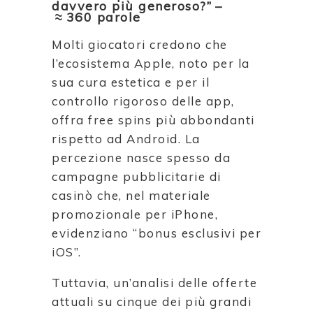
davvero più generoso?” –
≈ 360 parole
Molti giocatori credono che
l’ecosistema Apple, noto per la
sua cura estetica e per il
controllo rigoroso delle app,
offra free spins più abbondanti
rispetto ad Android. La
percezione nasce spesso da
campagne pubblicitarie di
casinò che, nel materiale
promozionale per iPhone,
evidenziano “bonus esclusivi per
iOS”.
Tuttavia, un’analisi delle offerte
attuali su cinque dei più grandi