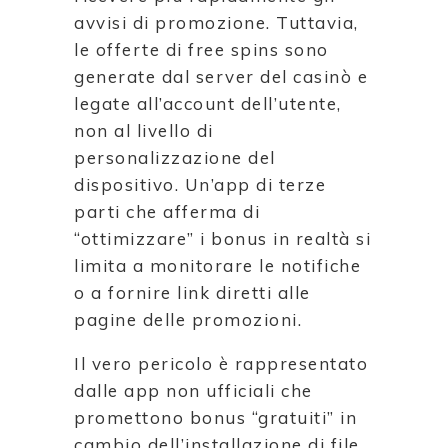
avvisi di promozione. Tuttavia,
le offerte di free spins sono
generate dal server del casinò e
legate all’account dell’utente,
non al livello di
personalizzazione del
dispositivo. Un’app di terze
parti che afferma di
“ottimizzare” i bonus in realtà si
limita a monitorare le notifiche
o a fornire link diretti alle
pagine delle promozioni.
Il vero pericolo è rappresentato
dalle app non ufficiali che
promettono bonus “gratuiti” in
cambio dell’installazione di file