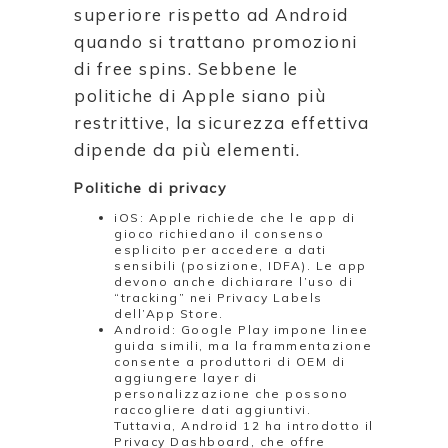
superiore rispetto ad Android
quando si trattano promozioni
di free spins. Sebbene le
politiche di Apple siano più
restrittive, la sicurezza effettiva
dipende da più elementi.
Politiche di privacy
iOS: Apple richiede che le app di
gioco richiedano il consenso
esplicito per accedere a dati
sensibili (posizione, IDFA). Le app
devono anche dichiarare l’uso di
“tracking” nei Privacy Labels
dell’App Store.
Android: Google Play impone linee
guida simili, ma la frammentazione
consente a produttori di OEM di
aggiungere layer di
personalizzazione che possono
raccogliere dati aggiuntivi.
Tuttavia, Android 12 ha introdotto il
Privacy Dashboard, che offre