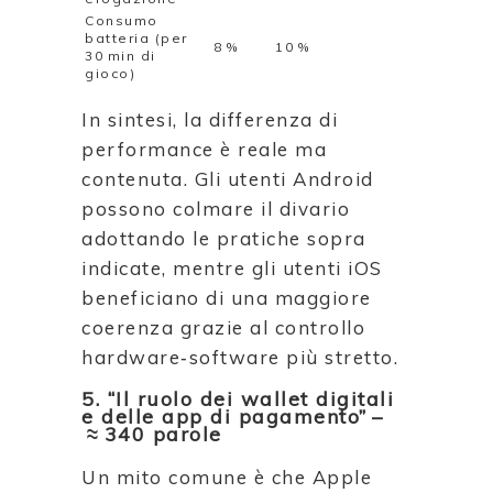
Consumo
batteria (per
8 %
10 %
30 min di
gioco)
In sintesi, la differenza di
performance è reale ma
contenuta. Gli utenti Android
possono colmare il divario
adottando le pratiche sopra
indicate, mentre gli utenti iOS
beneficiano di una maggiore
coerenza grazie al controllo
hardware‑software più stretto.
5. “Il ruolo dei wallet digitali
e delle app di pagamento” –
≈ 340 parole
Un mito comune è che Apple