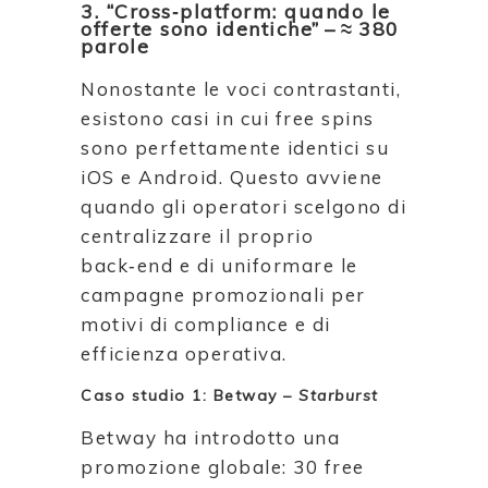
3. “Cross‑platform: quando le
offerte sono identiche” – ≈ 380
parole
Nonostante le voci contrastanti,
esistono casi in cui free spins
sono perfettamente identici su
iOS e Android. Questo avviene
quando gli operatori scelgono di
centralizzare il proprio
back‑end e di uniformare le
campagne promozionali per
motivi di compliance e di
efficienza operativa.
Caso studio 1: Betway –
Starburst
Betway ha introdotto una
promozione globale: 30 free