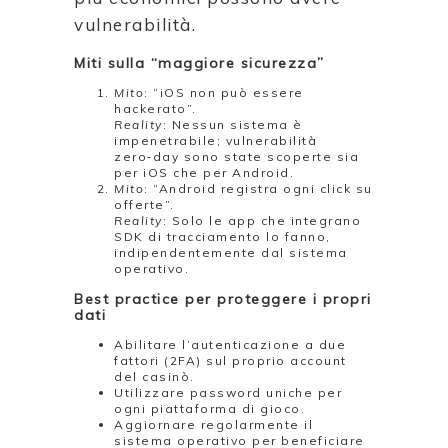
vulnerabilità.
Miti sulla “maggiore sicurezza”
Mito
: “iOS non può essere
hackerato”.
Reality
: Nessun sistema è
impenetrabile; vulnerabilità
zero‑day sono state scoperte sia
per iOS che per Android.
Mito
: “Android registra ogni click su
offerte”.
Reality
: Solo le app che integrano
SDK di tracciamento lo fanno,
indipendentemente dal sistema
operativo.
Best practice per proteggere i propri
dati
Abilitare l’autenticazione a due
fattori (2FA) sul proprio account
del casinò.
Utilizzare password uniche per
ogni piattaforma di gioco.
Aggiornare regolarmente il
sistema operativo per beneficiare