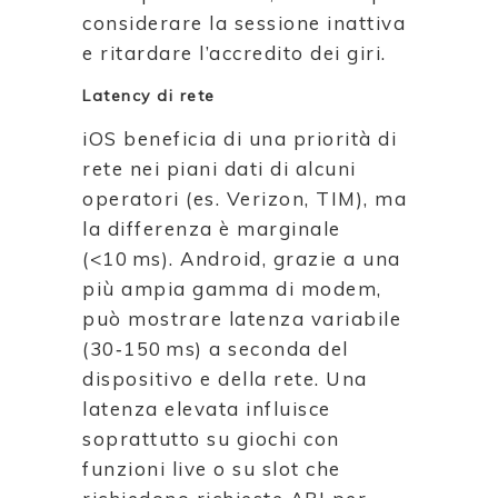
considerare la sessione inattiva
e ritardare l’accredito dei giri.
Latency di rete
iOS beneficia di una priorità di
rete nei piani dati di alcuni
operatori (es. Verizon, TIM), ma
la differenza è marginale
(<10 ms). Android, grazie a una
più ampia gamma di modem,
può mostrare latenza variabile
(30‑150 ms) a seconda del
dispositivo e della rete. Una
latenza elevata influisce
soprattutto su giochi con
funzioni live o su slot che