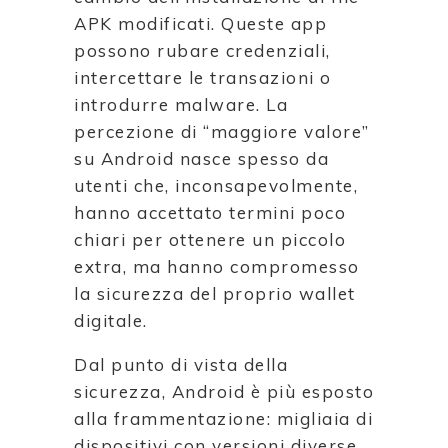
APK modificati. Queste app
possono rubare credenziali,
intercettare le transazioni o
introdurre malware. La
percezione di “maggiore valore”
su Android nasce spesso da
utenti che, inconsapevolmente,
hanno accettato termini poco
chiari per ottenere un piccolo
extra, ma hanno compromesso
la sicurezza del proprio wallet
digitale.
Dal punto di vista della
sicurezza, Android è più esposto
alla frammentazione: migliaia di
dispositivi con versioni diverse