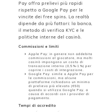
Pay offra prelievi più rapidi
rispetto a Google Pay per le
vincite dei free spins. La realtà
dipende da più fattori: la banca,
il metodo di verifica KYC e le
politiche interne del casinò.
Commissioni e limiti
Apple Pay: in genere non addebita
commissioni al giocatore, ma molti
casinò impongono un costo di
transazione interno (0,5 %‑1 %) per
coprire i costi di integrazione.
Google Pay: simile a Apple Pay per
le commissioni, ma alcune
piattaforme richiedono un minimo
di prelievo più elevato (€50)
quando si utilizza Google Pay, a
causa di accordi con i provider di
pagamento.
Tempi di accredito