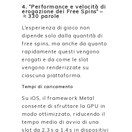
4. “Performance e velocità di
erogazione dei Free Spins” –
≈ 330 parole
L’esperienza di gioco non
dipende solo dalla quantità di
free spins, ma anche da quanto
rapidamente questi vengono
erogati e da come le slot
vengono renderizzate su
ciascuna piattaforma.
Tempi di caricamento
Su iOS, il framework Metal
consente di sfruttare la GPU in
modo ottimizzato, riducendo il
tempo medio di avvio di una
slot da 2,3 s a 1,4 s in dispositivi