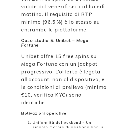
valide dal venerdì sera al lunedì
mattina. Il requisito di RTP
minimo (96,5 %) è lo stesso su
entrambe le piattaforme.
Caso studio 5: Unibet –
Mega
Fortune
Unibet offre 15 free spins su
Mega Fortune
con un jackpot
progressivo. L’offerta è legata
all’account, non al dispositivo, e
le condizioni di prelievo (minimo
€10, verifica KYC) sono
identiche.
Motivazioni operative
Uniformità del backend – Un
singolo motore di gestione bonus