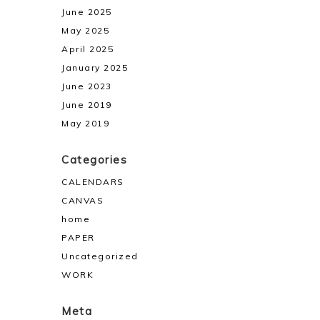
June 2025
May 2025
April 2025
January 2025
June 2023
June 2019
May 2019
Categories
CALENDARS
CANVAS
home
PAPER
Uncategorized
WORK
Meta