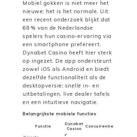
Mobiel gokken is niet meer het
nieuwe; het is het normale. Uit
een recent onderzoek blijkt dat
68 % van de Nederlandse
spelers hun casino‑ervaring via
een smartphone prefereert.
Dynabet Casino heeft hier sterk
op ingezet. De app ondersteunt
zowel iOS als Android en biedt
dezelfde functionaliteit als de
desktopversie: snelle in- en
uitbetalingen, live dealer tafels
en een intuïtieve navigatie.
Belangrijkste mobiele functies
Dynabet
Functie
Concurrentie
Casino
✔︎