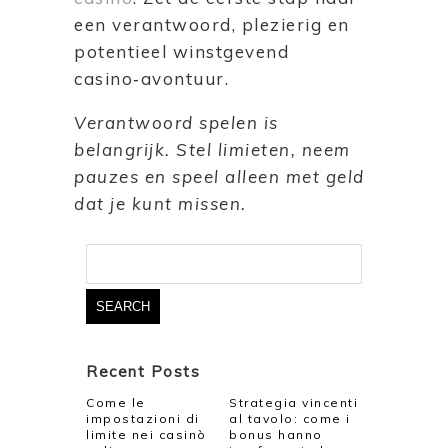
een verantwoord, plezierig en
potentieel winstgevend
casino‑avontuur.
Verantwoord spelen is
belangrijk. Stel limieten, neem
pauzes en speel alleen met geld
dat je kunt missen.
Search
for:
Recent Posts
Come le
Strategia vincenti
impostazioni di
al tavolo: come i
limite nei casinò
bonus hanno