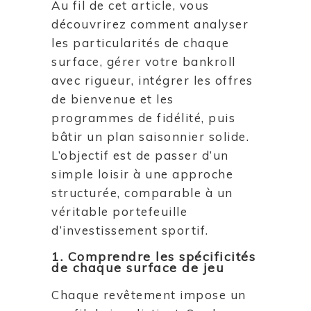
Au fil de cet article, vous
découvrirez comment analyser
les particularités de chaque
surface, gérer votre bankroll
avec rigueur, intégrer les offres
de bienvenue et les
programmes de fidélité, puis
bâtir un plan saisonnier solide.
L’objectif est de passer d’un
simple loisir à une approche
structurée, comparable à un
véritable portefeuille
d’investissement sportif.
1. Comprendre les spécificités
de chaque surface de jeu
Chaque revêtement impose un