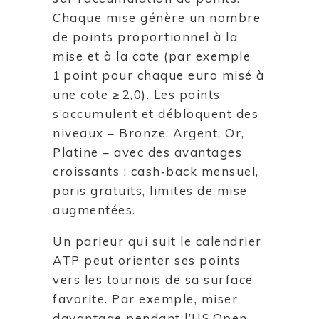
Chaque mise génère un nombre
de points proportionnel à la
mise et à la cote (par exemple
1 point pour chaque euro misé à
une cote ≥ 2,0). Les points
s’accumulent et débloquent des
niveaux – Bronze, Argent, Or,
Platine – avec des avantages
croissants : cash‑back mensuel,
paris gratuits, limites de mise
augmentées.
Un parieur qui suit le calendrier
ATP peut orienter ses points
vers les tournois de sa surface
favorite. Par exemple, miser
davantage pendant l’US Open