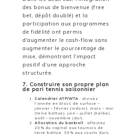
des bonus de bienvenue (free
bet, dépôt doublé) et la
participation aux programmes
de fidélité ont permis
d’augmenter le cash‑flow sans
augmenter le pourcentage de
mise, démontrant l’impact
positif d’une approche
structurée.
7. Construire son propre plan
de pari tennis saisonnier
Calendrier ATP/WTA
: divisez
l’année en blocs de surface –
janvier – février (indoor), mars – mai
(terre battue), juin – juillet (herbe),
août – novembre (dur).
Allocation du bankroll
: affectez
20 % du capital aux tournois de
terre battue, 30 % aux courts durs,