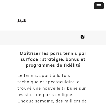
Maîtriser les paris tennis par
surface : stratégie, bonus et
programmes de fidélité
Le tennis, sport à la fois
technique et spectaculaire, a
trouvé une nouvelle tribune sur
les sites de paris en ligne.
Chaque semaine, des milliers de