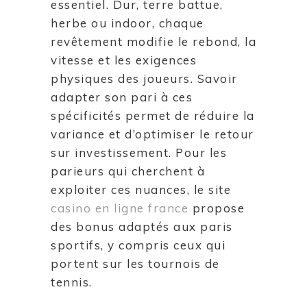
essentiel. Dur, terre battue,
herbe ou indoor, chaque
revêtement modifie le rebond, la
vitesse et les exigences
physiques des joueurs. Savoir
adapter son pari à ces
spécificités permet de réduire la
variance et d’optimiser le retour
sur investissement. Pour les
parieurs qui cherchent à
exploiter ces nuances, le site
casino en ligne france
propose
des bonus adaptés aux paris
sportifs, y compris ceux qui
portent sur les tournois de
tennis.