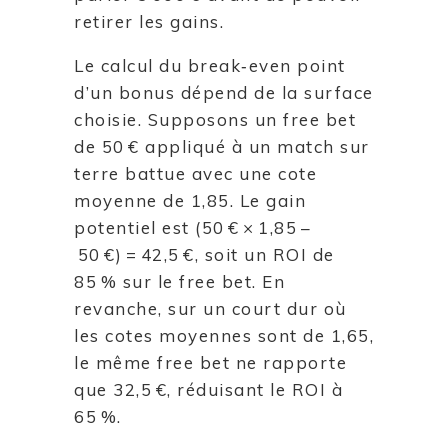
retirer les gains.
Le calcul du break‑even point
d’un bonus dépend de la surface
choisie. Supposons un free bet
de 50 € appliqué à un match sur
terre battue avec une cote
moyenne de 1,85. Le gain
potentiel est (50 € × 1,85 –
50 €) = 42,5 €, soit un ROI de
85 % sur le free bet. En
revanche, sur un court dur où
les cotes moyennes sont de 1,65,
le même free bet ne rapporte
que 32,5 €, réduisant le ROI à
65 %.