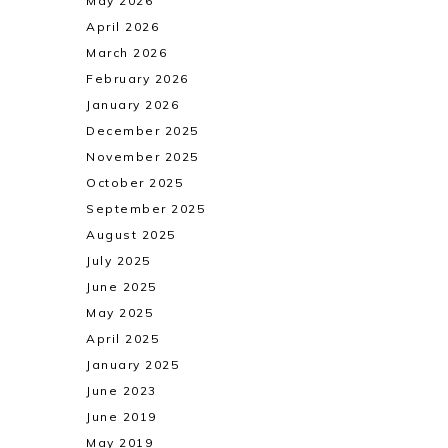
May 2026
April 2026
March 2026
February 2026
January 2026
December 2025
November 2025
October 2025
September 2025
August 2025
July 2025
June 2025
May 2025
April 2025
January 2025
June 2023
June 2019
May 2019