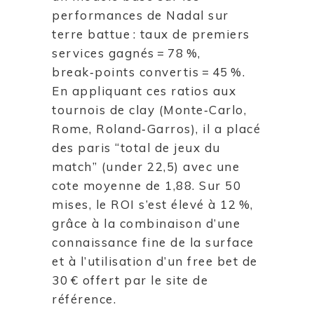
performances de Nadal sur
terre battue : taux de premiers
services gagnés = 78 %,
break‑points convertis = 45 %.
En appliquant ces ratios aux
tournois de clay (Monte‑Carlo,
Rome, Roland‑Garros), il a placé
des paris “total de jeux du
match” (under 22,5) avec une
cote moyenne de 1,88. Sur 50
mises, le ROI s’est élevé à 12 %,
grâce à la combinaison d’une
connaissance fine de la surface
et à l’utilisation d’un free bet de
30 € offert par le site de
référence.