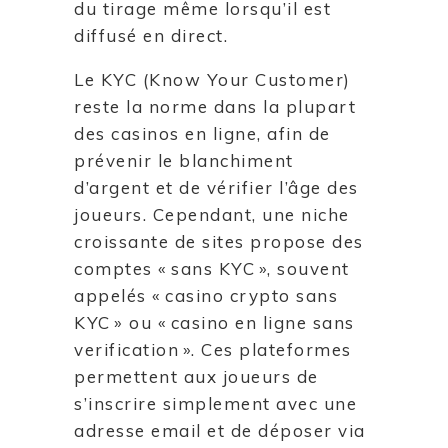
du tirage même lorsqu’il est
diffusé en direct.
Le KYC (Know Your Customer)
reste la norme dans la plupart
des casinos en ligne, afin de
prévenir le blanchiment
d’argent et de vérifier l’âge des
joueurs. Cependant, une niche
croissante de sites propose des
comptes « sans KYC », souvent
appelés « casino crypto sans
KYC » ou « casino en ligne sans
verification ». Ces plateformes
permettent aux joueurs de
s’inscrire simplement avec une
adresse email et de déposer via