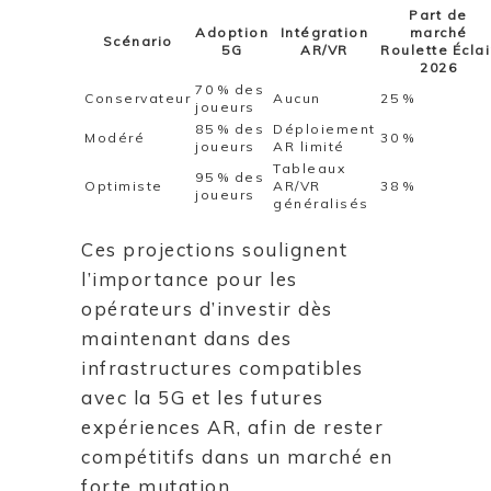
Part de
Adoption
Intégration
marché
Scénario
5G
AR/VR
Roulette Éclai
2026
70 % des
Conservateur
Aucun
25 %
joueurs
85 % des
Déploiement
Modéré
30 %
joueurs
AR limité
Tableaux
95 % des
Optimiste
AR/VR
38 %
joueurs
généralisés
Ces projections soulignent
l’importance pour les
opérateurs d’investir dès
maintenant dans des
infrastructures compatibles
avec la 5G et les futures
expériences AR, afin de rester
compétitifs dans un marché en
forte mutation.