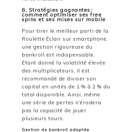
6. Stratégies gagnantes :
comment optimiser ses free
spins et ses mises sur mobile
Pour tirer le meilleur parti de la
Roulette Éclair sur smartphone,
une gestion rigoureuse du
bankroll est indispensable.
Étant donné la volatilité élevée
des multiplicateurs, il est
recommandé de diviser son
capital en unités de 1 % à 2 % du
total disponible. Ainsi, même
une série de pertes n’érodera
pas la capacité de jouer
plusieurs tours.
Gestion de bankroll adaptée