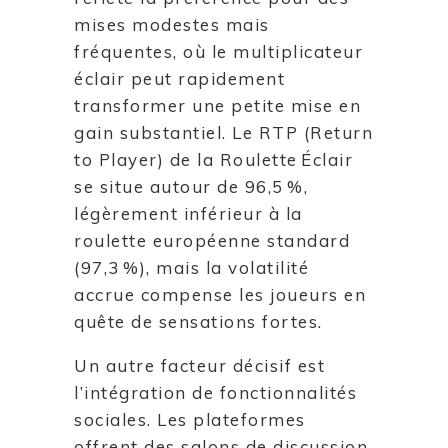
mises modestes mais
fréquentes, où le multiplicateur
éclair peut rapidement
transformer une petite mise en
gain substantiel. Le RTP (Return
to Player) de la Roulette Éclair
se situe autour de 96,5 %,
légèrement inférieur à la
roulette européenne standard
(97,3 %), mais la volatilité
accrue compense les joueurs en
quête de sensations fortes.
Un autre facteur décisif est
l’intégration de fonctionnalités
sociales. Les plateformes
offrent des salons de discussion