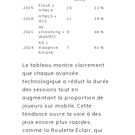
Flash +
2015
15
12 %
HTML4
HTML5 +
2018
11
28 %
HLS
4K
2021
streaming +
9
46 %
WebRTC
5G +
2024
Adaptive
7
61 %
bitrate
Le tableau montre clairement
que chaque avancée
technologique a réduit la durée
des sessions tout en
augmentant la proportion de
joueurs sur mobile. Cette
tendance ouvre la voie à des
jeux encore plus rapides,
comme la Roulette Éclair, qui