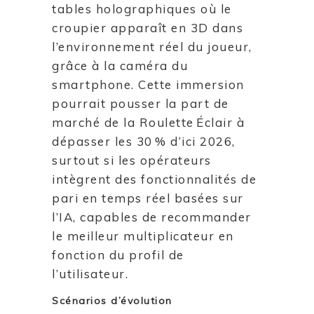
tables holographiques où le
croupier apparaît en 3D dans
l’environnement réel du joueur,
grâce à la caméra du
smartphone. Cette immersion
pourrait pousser la part de
marché de la Roulette Éclair à
dépasser les 30 % d’ici 2026,
surtout si les opérateurs
intègrent des fonctionnalités de
pari en temps réel basées sur
l’IA, capables de recommander
le meilleur multiplicateur en
fonction du profil de
l’utilisateur.
Scénarios d’évolution