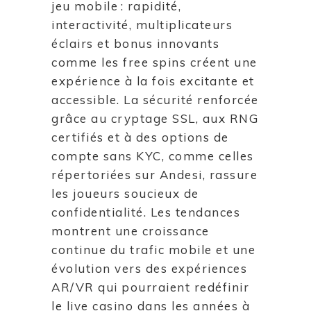
jeu mobile : rapidité,
interactivité, multiplicateurs
éclairs et bonus innovants
comme les free spins créent une
expérience à la fois excitante et
accessible. La sécurité renforcée
grâce au cryptage SSL, aux RNG
certifiés et à des options de
compte sans KYC, comme celles
répertoriées sur Andesi, rassure
les joueurs soucieux de
confidentialité. Les tendances
montrent une croissance
continue du trafic mobile et une
évolution vers des expériences
AR/VR qui pourraient redéfinir
le live casino dans les années à