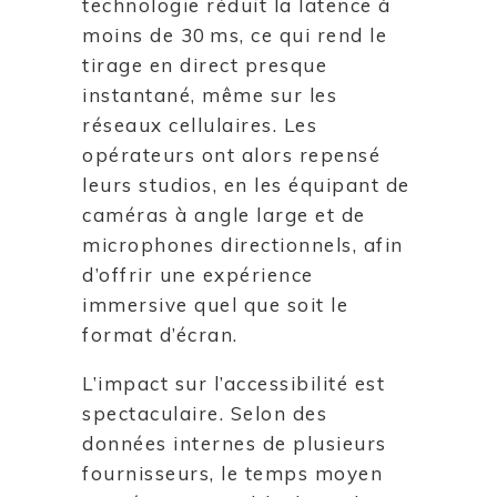
technologie réduit la latence à
moins de 30 ms, ce qui rend le
tirage en direct presque
instantané, même sur les
réseaux cellulaires. Les
opérateurs ont alors repensé
leurs studios, en les équipant de
caméras à angle large et de
microphones directionnels, afin
d’offrir une expérience
immersive quel que soit le
format d’écran.
L’impact sur l’accessibilité est
spectaculaire. Selon des
données internes de plusieurs
fournisseurs, le temps moyen