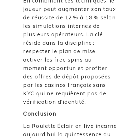
En combinant ces techniques, le
joueur peut augmenter son taux
de réussite de 12 % à 18 % selon
les simulations internes de
plusieurs opérateurs. La clé
réside dans la discipline :
respecter le plan de mise,
activer les free spins au
moment opportun et profiter
des offres de dépôt proposées
par les casinos français sans
KYC qui ne requièrent pas de
vérification d’identité.
Conclusion
La Roulette Éclair en live incarne
aujourd’hui la quintessence du