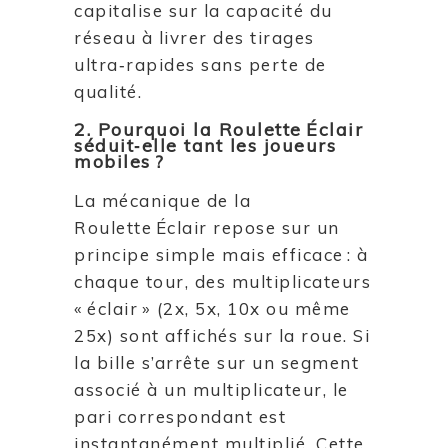
capitalise sur la capacité du
réseau à livrer des tirages
ultra‑rapides sans perte de
qualité.
2. Pourquoi la Roulette Éclair
séduit‑elle tant les joueurs
mobiles ?
La mécanique de la
Roulette Éclair repose sur un
principe simple mais efficace : à
chaque tour, des multiplicateurs
« éclair » (2x, 5x, 10x ou même
25x) sont affichés sur la roue. Si
la bille s’arrête sur un segment
associé à un multiplicateur, le
pari correspondant est
instantanément multiplié. Cette