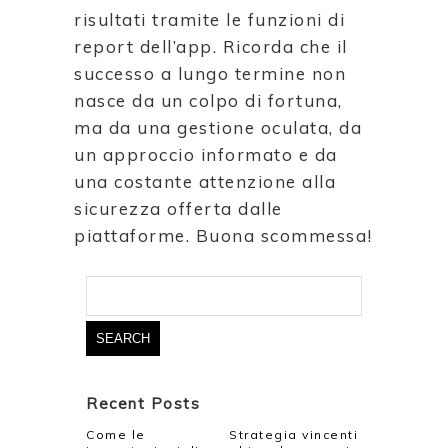
risultati tramite le funzioni di
report dell’app. Ricorda che il
successo a lungo termine non
nasce da un colpo di fortuna,
ma da una gestione oculata, da
un approccio informato e da
una costante attenzione alla
sicurezza offerta dalle
piattaforme. Buona scommessa!
Search
for:
Recent Posts
Come le
Strategia vincenti