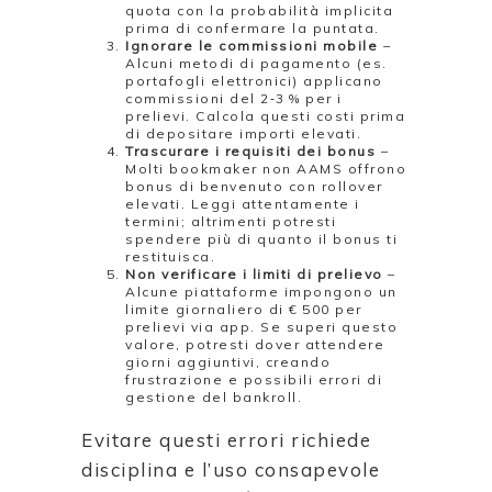
quota con la probabilità implicita
prima di confermare la puntata.
Ignorare le commissioni mobile
–
Alcuni metodi di pagamento (es.
portafogli elettronici) applicano
commissioni del 2‑3 % per i
prelievi. Calcola questi costi prima
di depositare importi elevati.
Trascurare i requisiti dei bonus
–
Molti bookmaker non AAMS offrono
bonus di benvenuto con rollover
elevati. Leggi attentamente i
termini; altrimenti potresti
spendere più di quanto il bonus ti
restituisca.
Non verificare i limiti di prelievo
–
Alcune piattaforme impongono un
limite giornaliero di € 500 per
prelievi via app. Se superi questo
valore, potresti dover attendere
giorni aggiuntivi, creando
frustrazione e possibili errori di
gestione del bankroll.
Evitare questi errori richiede
disciplina e l’uso consapevole