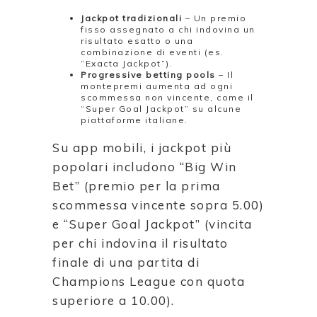
Jackpot tradizionali
– Un premio
fisso assegnato a chi indovina un
risultato esatto o una
combinazione di eventi (es.
“Exacta Jackpot”).
Progressive betting pools
– Il
montepremi aumenta ad ogni
scommessa non vincente, come il
“Super Goal Jackpot” su alcune
piattaforme italiane.
Su app mobili, i jackpot più
popolari includono “Big Win
Bet” (premio per la prima
scommessa vincente sopra 5.00)
e “Super Goal Jackpot” (vincita
per chi indovina il risultato
finale di una partita di
Champions League con quota
superiore a 10.00).