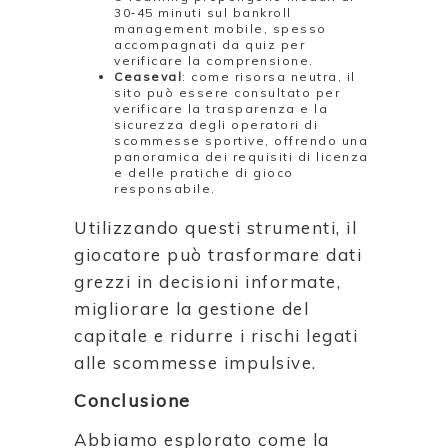
30‑45 minuti sul bankroll
management mobile, spesso
accompagnati da quiz per
verificare la comprensione.
Ceaseval
: come risorsa neutra, il
sito può essere consultato per
verificare la trasparenza e la
sicurezza degli operatori di
scommesse sportive, offrendo una
panoramica dei requisiti di licenza
e delle pratiche di gioco
responsabile.
Utilizzando questi strumenti, il
giocatore può trasformare dati
grezzi in decisioni informate,
migliorare la gestione del
capitale e ridurre i rischi legati
alle scommesse impulsive.
Conclusione
Abbiamo esplorato come la