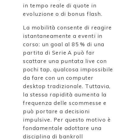
in tempo reale di quote in
evoluzione o di bonus flash.
La mobilità consente di reagire
istantaneamente a eventi in
corso: un goal al 85 % di una
partita di Serie A può far
scattare una puntata live con
pochi tap, qualcosa impossibile
da fare con un computer
desktop tradizionale. Tuttavia,
la stessa rapidità aumenta la
frequenza delle scommesse e
può portare a decisioni
impulsive. Per questo motivo è
fondamentale adottare una
disciplina di bankroll