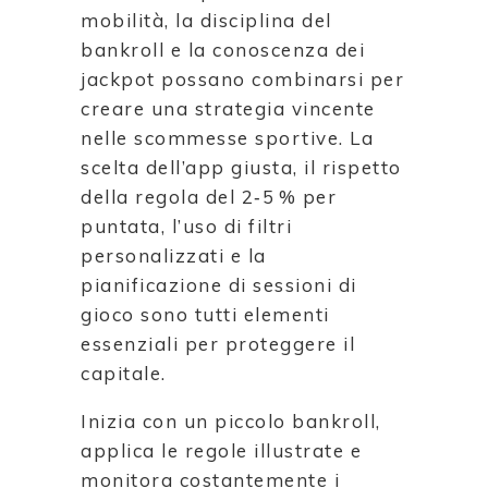
mobilità, la disciplina del
bankroll e la conoscenza dei
jackpot possano combinarsi per
creare una strategia vincente
nelle scommesse sportive. La
scelta dell’app giusta, il rispetto
della regola del 2‑5 % per
puntata, l’uso di filtri
personalizzati e la
pianificazione di sessioni di
gioco sono tutti elementi
essenziali per proteggere il
capitale.
Inizia con un piccolo bankroll,
applica le regole illustrate e
monitora costantemente i